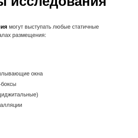
ы исследования
ния
могут выступать любые статичные
алах размещения:
сплывающие окна
-боксы
диджитальные)
талляции