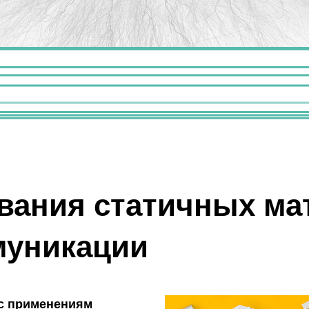
вания статичных ма
муникации
 с применениям