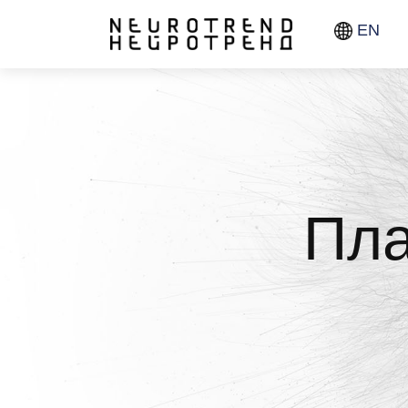
EN
Пла